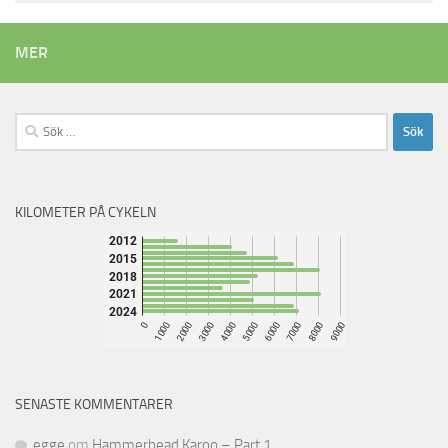
MER
Sök
efter:
KILOMETER PÅ CYKELN
SENASTE KOMMENTARER
egge
om
Hammerhead Karoo – Part 1