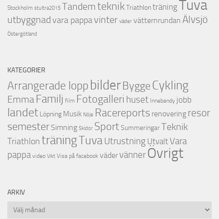
Tuva
teknik
Tandem
träning
Triathlon
Stockholm
stultra2015
utbyggnad
Älvsjö
vinter
vara pappa
vätternrundan
väder
Östergötland
KATEGORIER
bilder
Cykling
Arrangerade lopp
Bygge
Familj
Fotogalleri
Emma
huset
jobb
film
Innebandy
landet
Racereports
resor
renovering
Musik
Löpning
Nöje
semester
Sport
Teknik
Simning
Summeringar
Skidor
träning
Tuva
Triathlon
Utrustning
Vara
Utvalt
Övrigt
vänner
pappa
väder
video
Visa på facebook
Vikt
ARKIV
Arkiv