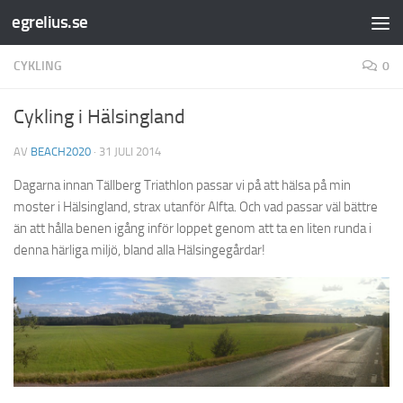
egrelius.se
Hoppa till innehåll
CYKLING
0
Cykling i Hälsingland
AV
BEACH2020
·
31 JULI 2014
Dagarna innan Tällberg Triathlon passar vi på att hälsa på min
moster i Hälsingland, strax utanför Alfta. Och vad passar väl bättre
än att hålla benen igång inför loppet genom att ta en liten runda i
denna härliga miljö, bland alla Hälsingegårdar!