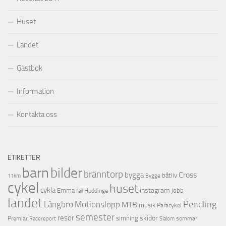
Huset
Landet
Gästbok
Information
Kontakta oss
ETIKETTER
barn
bilder
bränntorp
Cross
bygga
båtliv
11km
Bygge
cykel
huset
cykla
instagram
Emma
jobb
Huddinge
fail
landet
Pendling
Motionslopp
Långbro
MTB
musik
Paracykel
semester
resor
skidor
Premiär
simning
Racereport
sommar
Slalom