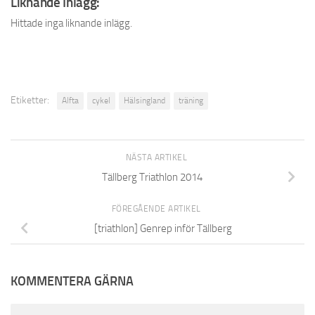
Liknande Inlägg:
Hittade inga liknande inlägg.
Etiketter:
Alfta
cykel
Hälsingland
träning
NÄSTA ARTIKEL
Tällberg Triathlon 2014
FÖREGÅENDE ARTIKEL
[triathlon] Genrep inför Tällberg
KOMMENTERA GÄRNA