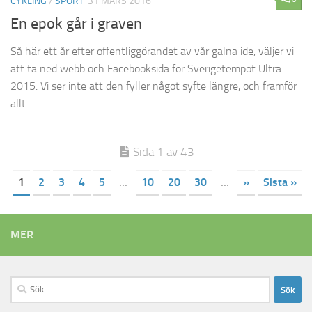
CYKLING
/
SPORT
31 MARS 2016
En epok går i graven
Så här ett år efter offentliggörandet av vår galna ide, väljer vi
att ta ned webb och Facebooksida för Sverigetempot Ultra
2015. Vi ser inte att den fyller något syfte längre, och framför
allt...
Sida 1 av 43
1
2
3
4
5
...
10
20
30
...
»
Sista »
MER
Sök
efter: