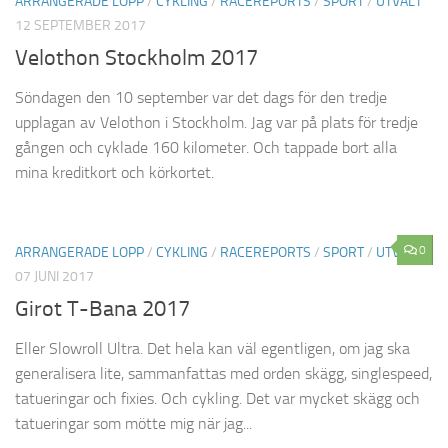
ARRANGERADE LOPP
/
CYKLING
/
RACEREPORTS
/
SPORT
/
UTVALT
12 SEPTEMBER 2017
Velothon Stockholm 2017
Söndagen den 10 september var det dags för den tredje
upplagan av Velothon i Stockholm. Jag var på plats för tredje
gången och cyklade 160 kilometer. Och tappade bort alla
mina kreditkort och körkortet.
0
ARRANGERADE LOPP
/
CYKLING
/
RACEREPORTS
/
SPORT
/
UTVALT
07 JUNI 2017
Girot T-Bana 2017
Eller Slowroll Ultra. Det hela kan väl egentligen, om jag ska
generalisera lite, sammanfattas med orden skägg, singlespeed,
tatueringar och fixies. Och cykling. Det var mycket skägg och
tatueringar som mötte mig när jag...