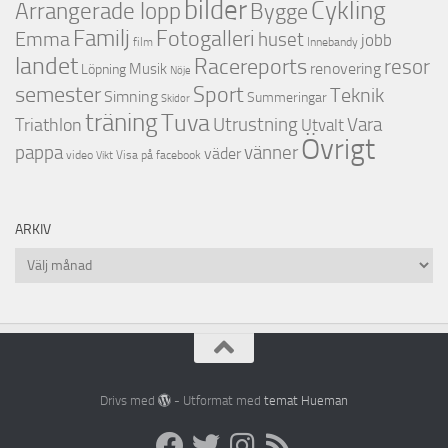
bilder
Cykling
Arrangerade lopp
Bygge
Familj
Fotogalleri
Emma
huset
jobb
film
Innebandy
landet
Racereports
resor
renovering
Musik
Löpning
Nöje
semester
Sport
Teknik
Simning
Summeringar
Skidor
träning
Tuva
Triathlon
Utrustning
Vara
Utvalt
Övrigt
vänner
pappa
väder
video
Visa på facebook
Vikt
ARKIV
Arkiv
Drivs med
- Utformat med
temat Hueman