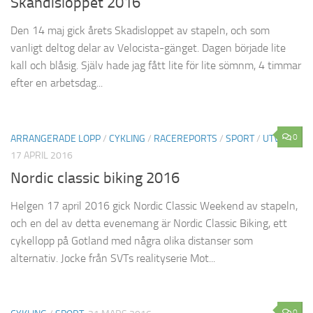
Skandisloppet 2016
Den 14 maj gick årets Skadisloppet av stapeln, och som
vanligt deltog delar av Velocista-gänget. Dagen började lite
kall och blåsig. Själv hade jag fått lite för lite sömnm, 4 timmar
efter en arbetsdag...
0
ARRANGERADE LOPP
/
CYKLING
/
RACEREPORTS
/
SPORT
/
UTVALT
17 APRIL 2016
Nordic classic biking 2016
Helgen 17 april 2016 gick Nordic Classic Weekend av stapeln,
och en del av detta evenemang är Nordic Classic Biking, ett
cykellopp på Gotland med några olika distanser som
alternativ. Jocke från SVTs realityserie Mot...
0