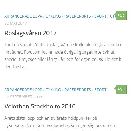
0
ARRANGERADE LOPP
/
CYKLING
/
RACEREPORTS
/
SPORT
/
UTVALT
22 MAJ 2017
Roslagsvåren 2017
Tanken var att årets Roslagsvåren skulle bli en glidarrunda i
finvädret. Förutom Jocke hade övriga i gänget inte cyklat
speciellt mycket eller långt i år, och för egen del skulle det bli
den första...
0
ARRANGERADE LOPP
/
CYKLING
/
RACEREPORTS
/
SPORT
12 SEPTEMBER 2016
Velothon Stockholm 2016
Årets sista lopp, och en av årets höjdpunkter på
cykelkalendern. Den nya bansträckningen såg bra ut och