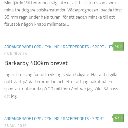
Min fjärde Vätternrunda såg inte ut att bli lika trivsam som
mina tre tidigare solskensrundor. Väderprognosen lovade först
35 mm regn under hela turen, för att sedan minska till att
förutspå någon knapp millimeter...
0
ARRANGERADE LOPP
/
CYKLING
/
RACEREPORTS
/
SPORT
/
UTVALT
05 JUNI 2016
Barkarby 400km brevet
Jag är lite svag för nattcykling sedan tidigare. Har alltid gillat
nattstart på Vätternrundan och efter att jag hakat på en
spontan-nattrunda på 20 mil förra året var jag såld. Så pass
att jag...
0
ARRANGERADE LOPP
/
CYKLING
/
RACEREPORTS
/
SPORT
23 MAJ 2016