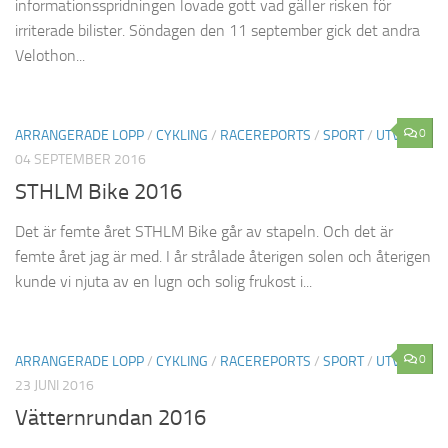
informationsspridningen lovade gott vad gäller risken för
irriterade bilister. Söndagen den 11 september gick det andra
Velothon...
0
ARRANGERADE LOPP
/
CYKLING
/
RACEREPORTS
/
SPORT
/
UTVALT
04 SEPTEMBER 2016
STHLM Bike 2016
Det är femte året STHLM Bike går av stapeln. Och det är
femte året jag är med. I år strålade återigen solen och återigen
kunde vi njuta av en lugn och solig frukost i...
0
ARRANGERADE LOPP
/
CYKLING
/
RACEREPORTS
/
SPORT
/
UTVALT
23 JUNI 2016
Vätternrundan 2016