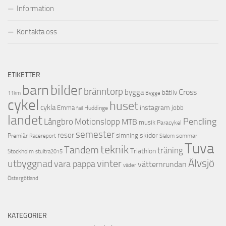
Information
Kontakta oss
ETIKETTER
barn
bilder
bränntorp
Cross
bygga
båtliv
11km
Bygge
cykel
huset
cykla
instagram
Emma
jobb
Huddinge
fail
landet
Pendling
Motionslopp
Långbro
MTB
musik
Paracykel
semester
resor
skidor
Premiär
simning
Racereport
sommar
Slalom
Tuva
teknik
Tandem
träning
Triathlon
Stockholm
stultra2015
utbyggnad
Älvsjö
vinter
vara pappa
vätternrundan
väder
Östergötland
KATEGORIER