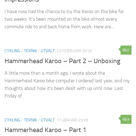
I have now had the chance to try the Karoo on the bike for
two weeks. It’s been mounted on the bike almost every
commute ride to and back home from work. Here are...
0
CYKLING
/
TEKNIK
/
UTVALT
23 FEBRUARI 2018
Hammerhead Karoo – Part 2 – Unboxing
A little more than a month ago, I wrote about the
Hammerhead Karoo bike computer I ordered last year, and my
thoughts about how it’s been dealt with up until now. Last
Friday of...
9
CYKLING
/
TEKNIK
/
UTVALT
17 JANUARI 2018
Hammerhead Karoo – Part 1