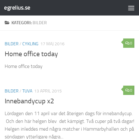
egrelius.se
Hoppa till innehåll
KATEGORI:
BILDER
0
BILDER
/
CYKLING
17 MAJ 2016
Home office today
Home office today
0
BILDER
/
TUVA
13 APRIL 2015
Innebandycup x2
Lördagen den 11 april var det återigen dags för innebandycup.
Och den här helgen blev det kämpigt. Två cuper på två dagar!
Helgen inleddes med några matcher i Hammarbyhallen och på
söndagen ytterligare några...