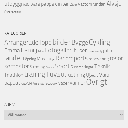
utbyggnad
Älvsjö
vinter
vara pappa
vätternrundan
väder
Östergötland
KATEGORIER
bilder
Cykling
Arrangerade lopp
Bygge
Familj
Fotogalleri
Emma
huset
jobb
film
Innebandy
landet
Racereports
resor
renovering
Musik
Löpning
Nöje
semester
Sport
Teknik
Simning
Summeringar
Skidor
träning
Tuva
Triathlon
Utrustning
Vara
Utvalt
Övrigt
vänner
pappa
väder
video
Visa på facebook
Vikt
ARKIV
Arkiv