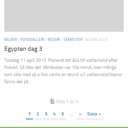
BILDER
/
FOTOGALLERI
/
RESOR
/
SEMESTER
26 JUNI 2013
Egypten dag 3
Torsdag 11 april 2013. Planerat att åka till vattenland efter
frukost. Så blev det. Minibussar var 15e minut, men många
som ville med så vi fick vänta en stund. 47 vattenrutschbanor
fanns det på...
Sida 1 av 9
1
2
3
4
5
...
»
Sista »