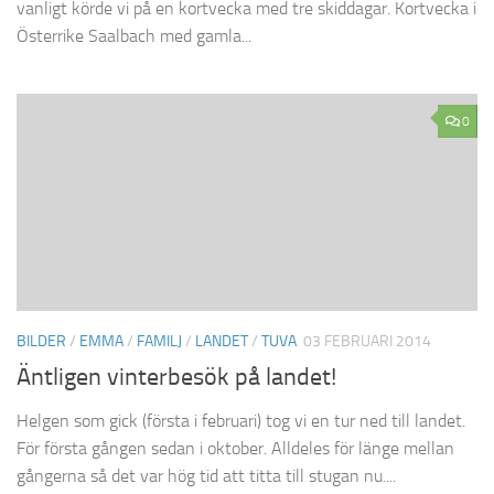
vanligt körde vi på en kortvecka med tre skiddagar. Kortvecka i
Österrike Saalbach med gamla...
0
BILDER
/
EMMA
/
FAMILJ
/
LANDET
/
TUVA
03 FEBRUARI 2014
Äntligen vinterbesök på landet!
Helgen som gick (första i februari) tog vi en tur ned till landet.
För första gången sedan i oktober. Alldeles för länge mellan
gångerna så det var hög tid att titta till stugan nu....