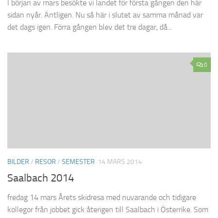
I början av mars besökte vi landet för första gången den här
sidan nyår. Äntligen. Nu så här i slutet av samma månad var
det dags igen. Förra gången blev det tre dagar, då...
0
BILDER
/
RESOR
/
SEMESTER
14 MARS 2014
Saalbach 2014
fredag 14 mars Årets skidresa med nuvarande och tidigare
kollegor från jobbet gick återigen till Saalbach i Österrike. Som