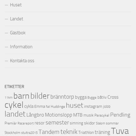
Huset
Landet
Gästbok
Information
Kontakta oss
ETIKETTER
barn
bilder
bränntorp
Cross
bygga
båtliv
11km
Bygge
cykel
huset
cykla
instagram
Emma
jobb
Huddinge
fail
landet
Pendling
Motionslopp
Långbro
MTB
musik
Paracykel
semester
resor
skidor
Premiär
simning
Racereport
sommar
Slalom
Tuva
teknik
Tandem
träning
Triathlon
Stockholm
stultra2015