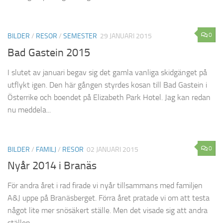
0
BILDER
/
RESOR
/
SEMESTER
29 JANUARI 2015
Bad Gastein 2015
I slutet av januari begav sig det gamla vanliga skidgänget på
utflykt igen. Den här gången styrdes kosan till Bad Gastein i
Österrike och boendet på Elizabeth Park Hotel. Jag kan redan
nu meddela...
0
BILDER
/
FAMILJ
/
RESOR
02 JANUARI 2015
Nyår 2014 i Branäs
För andra året i rad firade vi nyår tillsammans med familjen
A&J uppe på Branäsberget. Förra året pratade vi om att testa
något lite mer snösäkert ställe. Men det visade sig att andra
ställen...