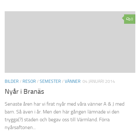
0
BILDER
/
RESOR
/
SEMESTER
/
VÄNNER
04 JANUARI 2014
Nyår i Branäs
Senaste åren har vi firat nyår med våra vänner A & J med
barn. Så även i år. Men den här gången lämnade vi den
trygga(?) staden och begav oss till Värmland. Förra
nyårsaftonen...