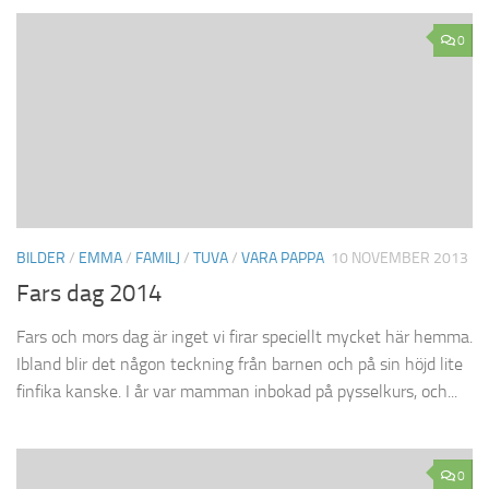
0
BILDER
/
EMMA
/
FAMILJ
/
TUVA
/
VARA PAPPA
10 NOVEMBER 2013
Fars dag 2014
Fars och mors dag är inget vi firar speciellt mycket här hemma.
Ibland blir det någon teckning från barnen och på sin höjd lite
finfika kanske. I år var mamman inbokad på pysselkurs, och...
0