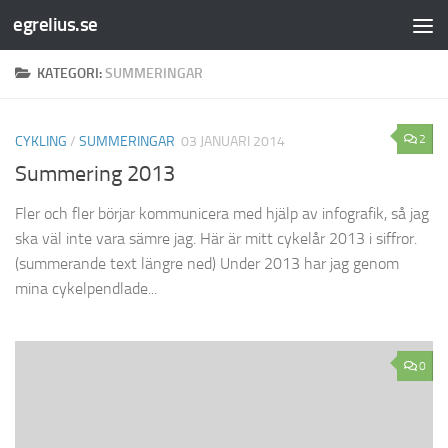
egrelius.se
Hoppa till innehåll
KATEGORI:
SUMMERINGAR
2
CYKLING
/
SUMMERINGAR
03 JANUARI 2014
Summering 2013
Fler och fler börjar kommunicera med hjälp av infografik, så jag
ska väl inte vara sämre jag. Här är mitt cykelår 2013 i siffror.
(summerande text längre ned) Under 2013 har jag genom
mina cykelpendlade...
0