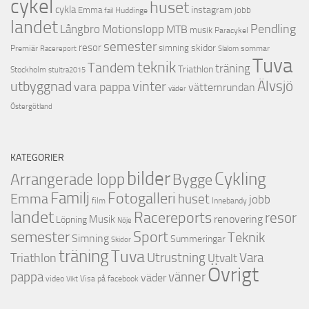
cykel
huset
cykla
instagram
Emma
jobb
Huddinge
fail
landet
Pendling
Motionslopp
Långbro
MTB
musik
Paracykel
semester
resor
skidor
Premiär
simning
Racereport
sommar
Slalom
Tuva
teknik
Tandem
träning
Triathlon
Stockholm
stultra2015
utbyggnad
Älvsjö
vinter
vara pappa
vätternrundan
väder
Östergötland
KATEGORIER
bilder
Cykling
Arrangerade lopp
Bygge
Familj
Fotogalleri
Emma
huset
jobb
film
Innebandy
landet
Racereports
resor
renovering
Musik
Löpning
Nöje
semester
Sport
Teknik
Simning
Summeringar
Skidor
träning
Tuva
Triathlon
Utrustning
Vara
Utvalt
Övrigt
vänner
pappa
väder
video
Visa på facebook
Vikt