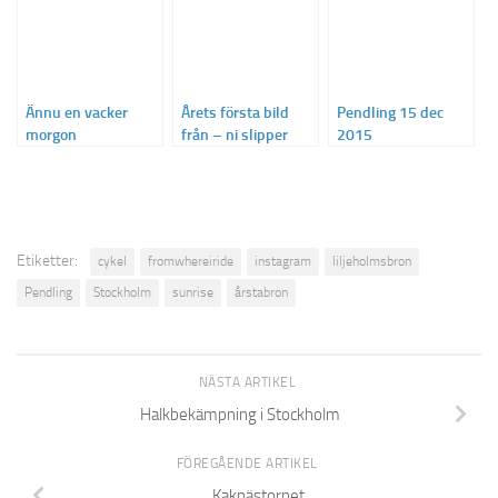
Ännu en vacker
Årets första bild
Pendling 15 dec
morgon
från – ni slipper
2015
inte undan
Etiketter:
cykel
fromwhereiride
instagram
liljeholmsbron
Pendling
Stockholm
sunrise
årstabron
NÄSTA ARTIKEL
Halkbekämpning i Stockholm
FÖREGÅENDE ARTIKEL
Kaknästornet