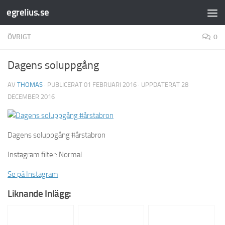
egrelius.se
Hoppa till innehåll
ÖVRIGT
0
Dagens soluppgång
AV
THOMAS
· PUBLICERAT
01 FEBRUARI 2016
· UPPDATERAT
28
DECEMBER 2016
Dagens soluppgång #årstabron
Instagram filter: Normal
Se på Instagram
Liknande Inlägg: