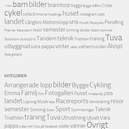
barn
bilder
bränntorp
Cross
bygga
båtliv
11km
Bygge
cykel
huset
cykla
instagram
Emma
jobb
Huddinge
fail
landet
Pendling
Motionslopp
Långbro
MTB
musik
Paracykel
semester
resor
skidor
Premiär
simning
Racereport
sommar
Slalom
Tuva
teknik
Tandem
träning
Triathlon
Stockholm
stultra2015
utbyggnad
Älvsjö
vinter
vara pappa
vätternrundan
väder
Östergötland
KATEGORIER
bilder
Cykling
Arrangerade lopp
Bygge
Familj
Fotogalleri
Emma
huset
jobb
film
Innebandy
landet
Racereports
resor
renovering
Musik
Löpning
Nöje
semester
Sport
Teknik
Simning
Summeringar
Skidor
träning
Tuva
Triathlon
Utrustning
Vara
Utvalt
Övrigt
vänner
pappa
väder
video
Visa på facebook
Vikt