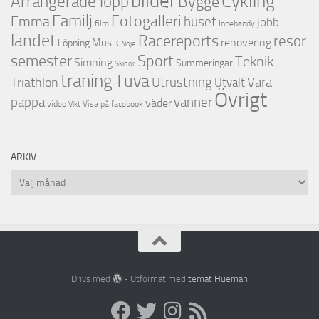
bilder
Cykling
Arrangerade lopp
Bygge
Familj
Fotogalleri
Emma
huset
jobb
film
Innebandy
landet
Racereports
resor
renovering
Musik
Löpning
Nöje
semester
Sport
Teknik
Simning
Summeringar
Skidor
träning
Tuva
Triathlon
Utrustning
Vara
Utvalt
Övrigt
vänner
pappa
väder
video
Visa på facebook
Vikt
ARKIV
Arkiv
Drivs med
- Utformat med
temat Hueman