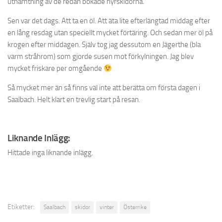
uthämtning av de redan bokade hyrskidorna.
Sen var det dags. Att ta en öl. Att äta lite efterlängtad middag efter
en lång resdag utan speciellt mycket förtäring. Och sedan mer öl på
krogen efter middagen. Själv tog jag dessutom en Jägerthe (bla
varm stråhrom) som gjorde susen mot förkylningen. Jag blev
mycket friskare per omgående
Så mycket mer än så finns väl inte att berätta om första dagen i
Saalbach. Helt klart en trevlig start på resan.
Liknande Inlägg:
Hittade inga liknande inlägg.
Etiketter:
Saalbach
skidor
vinter
Österrike