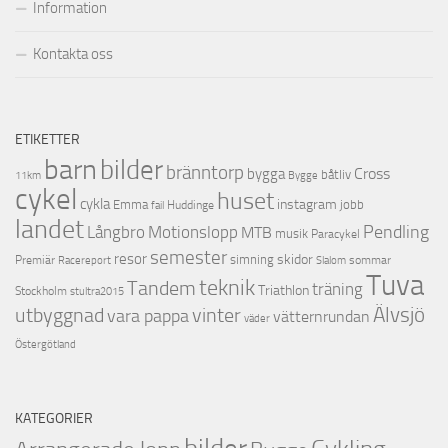
Information
Kontakta oss
ETIKETTER
barn
bilder
bränntorp
Cross
bygga
båtliv
11km
Bygge
cykel
huset
cykla
instagram
Emma
jobb
Huddinge
fail
landet
Pendling
Motionslopp
Långbro
MTB
musik
Paracykel
semester
resor
skidor
Premiär
simning
Racereport
sommar
Slalom
Tuva
teknik
Tandem
träning
Triathlon
Stockholm
stultra2015
utbyggnad
Älvsjö
vinter
vara pappa
vätternrundan
väder
Östergötland
KATEGORIER