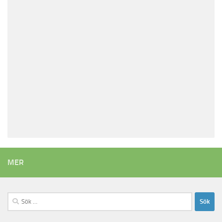
MER
Sök
efter: