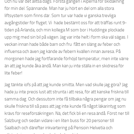
Och nu var det alltså dags. Första gången i Alperna för skidåkning
för min del. Spännande. Man har ju hört en del om alla stora
liftsystem som finns där. Som tur var hade vi ganska trevliga
avgångstider för flyget. Vi hade bestämt oss för att träffas runt 9-
tiden på Arlanda, och min kollega M som bor i Huddinge plockade
upp mig med sin bil på vägen. Jag var inte helt i form ska väl sägas. I
veckan innan hade både barn och fru fått en släng av feber och
influensa och även jag kände av febern kvällen innan avresa. På
morgonen hade jag fortfarande förhöjd temperatur, men inte värre
än att jag kunde åka ändå. Man kan ju inte ställa in en skidresa för
lite feber!
Jag tänkte iofs på att jag kunde smitta. Men vad skulle jag göra? Jag
hade ju inte precis lust att strunta i att resa, för att kanske friskna till
samma dag. Och dessutom inte få tillbaka några pengar om jag nu
skulle friskna till så pass att jag inte kunde få något läkarintyg som
krävs för reseförsäkringen. Nä, det fick bli en resa ändå. Först ner till
Salzburg och sedan vidare i en liten buss för 20 personer till
Saalbach och därefter inkvartering på Pensoin Helvetia och