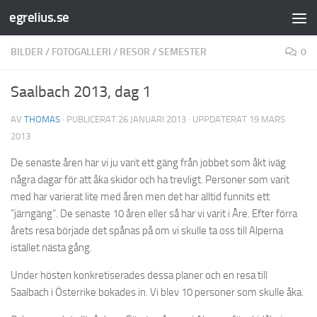
egrelius.se
Hoppa till innehåll
BILDER
/
FOTOGALLERI
/
RESOR
/
SEMESTER
0
Saalbach 2013, dag 1
AV
THOMAS
· PUBLICERAT
26 JANUARI 2013
· UPPDATERAT
19 MARS
2013
De senaste åren har vi ju varit ett gäng från jobbet som åkt iväg
några dagar för att åka skidor och ha trevligt. Personer som varit
med har varierat lite med åren men det har alltid funnits ett
”järngäng”. De senaste 10 åren eller så har vi varit i Åre. Efter förra
årets resa började det spånas på om vi skulle ta oss till Alperna
istället nästa gång.
Under hösten konkretiserades dessa planer och en resa till
Saalbach i Österrike bokades in. Vi blev 10 personer som skulle åka.