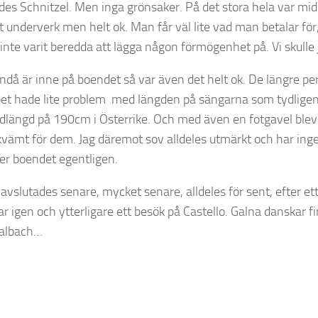
des Schnitzel. Men inga grönsaker. På det stora hela var m
et underverk men helt ok. Man får väl lite vad man betalar fö
 inte varit beredda att lägga någon förmögenhet på. Vi skulle 
ändå är inne på boendet så var även det helt ok. De längre pe
pet hade lite problem med längden på sängarna som tydligen
dlängd på 190cm i Österrike. Och med även en fotgavel blev 
kvämt för dem. Jag däremot sov alldeles utmärkt och har ing
ler boendet egentligen.
 avslutades senare, mycket senare, alldeles för sent, efter et
r igen och ytterligare ett besök på Castello. Galna danskar f
aalbach…
Min säng