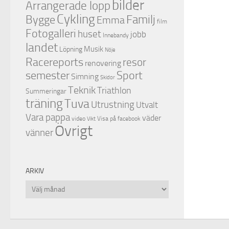
bilder
Arrangerade lopp
Cykling
Familj
Bygge
Emma
film
Fotogalleri
huset
jobb
Innebandy
landet
Musik
Löpning
Nöje
Racereports
resor
renovering
semester
Sport
Simning
Skidor
Teknik
Triathlon
Summeringar
träning
Tuva
Utrustning
Utvalt
Vara pappa
väder
video
Visa på facebook
Vikt
Övrigt
vänner
ARKIV
Arkiv