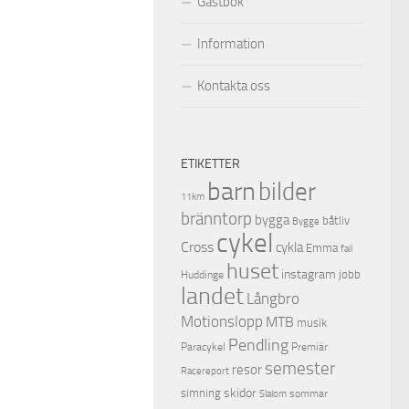
Gästbok
Information
Kontakta oss
ETIKETTER
barn
bilder
11km
bränntorp
bygga
båtliv
Bygge
cykel
Cross
cykla
Emma
fail
huset
instagram
jobb
Huddinge
landet
Långbro
Motionslopp
MTB
musik
Pendling
Premiär
Paracykel
semester
resor
Racereport
skidor
simning
sommar
Slalom