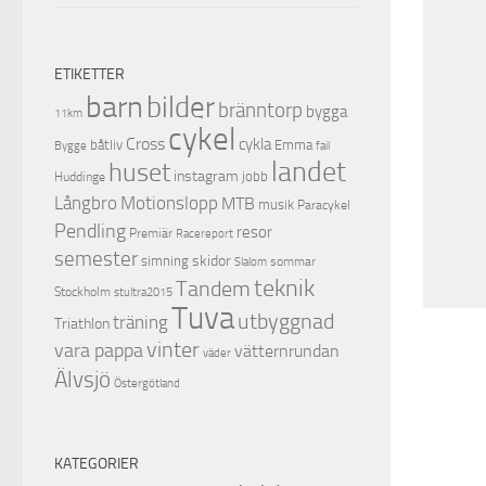
ETIKETTER
barn
bilder
bränntorp
bygga
11km
cykel
Cross
cykla
båtliv
Emma
Bygge
fail
landet
huset
instagram
jobb
Huddinge
Motionslopp
Långbro
MTB
musik
Paracykel
Pendling
resor
Premiär
Racereport
semester
skidor
simning
sommar
Slalom
teknik
Tandem
Stockholm
stultra2015
Tuva
utbyggnad
träning
Triathlon
vinter
vara pappa
vätternrundan
väder
Älvsjö
Östergötland
KATEGORIER