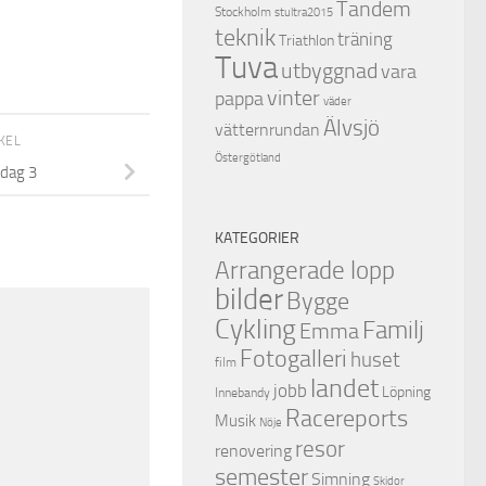
Tandem
Stockholm
stultra2015
teknik
träning
Triathlon
Tuva
utbyggnad
vara
vinter
pappa
väder
Älvsjö
vätternrundan
IKEL
Östergötland
 dag 3
KATEGORIER
Arrangerade lopp
bilder
Bygge
Cykling
Familj
Emma
Fotogalleri
huset
film
landet
jobb
Löpning
Innebandy
Racereports
Musik
Nöje
resor
renovering
semester
Simning
Skidor