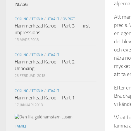
alperna 
INLÄGG
Att man
CYKLING
/
TEKNIK
/
UTVALT
/
ÖVRIGT
precis. 
Hammerhead Karoo – Part 3 – First
impressions
en egen
15 MARS 2018
det blev
och even
CYKLING
/
TEKNIK
/
UTVALT
nära nol
Hammerhead Karoo – Part 2 –
mycket 
Unboxing
att ta e
23 FEBRUARI 2018
Efter en
CYKLING
/
TEKNIK
/
UTVALT
Bra dra
Hammerhead Karoo – Part 1
vi känd
17 JANUARI 2018
Vårat bo
lämna a
FAMILJ