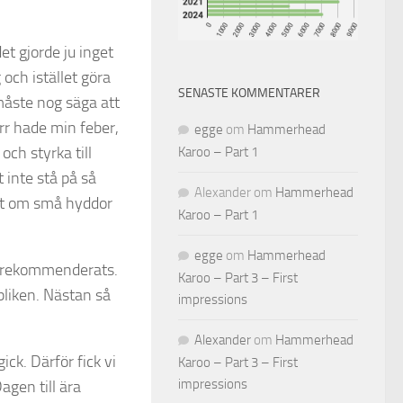
t gjorde ju inget
 och istället göra
SENASTE KOMMENTARER
måste nog säga att
ärr hade min feber,
egge
om
Hammerhead
och styrka till
Karoo – Part 1
t inte stå på så
Alexander
om
Hammerhead
ott om små hyddor
Karoo – Part 1
egge
om
Hammerhead
som rekommenderats.
Karoo – Part 3 – First
bliken. Nästan så
impressions
Alexander
om
Hammerhead
ck. Därför fick vi
Karoo – Part 3 – First
impressions
agen till ära