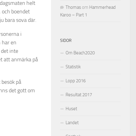
iddagsmaten helt
Thomas
om
Hammerhead
r, och boendet
Karoo – Part 1
ju bara sova där.
rsonerna i
SIDOR
 har en
det inte
Om Beach2020
et att anmärka på
Statistik
Lopp 2016
t besök på
inns det gott om
Resultat 2017
Huset
Landet