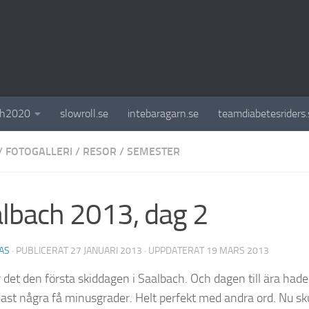
ch2020
slowroll.se
intebaragarn.se
teamdiabetesriders.
/
FOTOGALLERI
/
RESOR
/
SEMESTER
lbach 2013, dag 2
AS
· PUBLICERAT
27 JANUARI 2013
· UPPDATERAT
19 MARS 2013
 det den första skiddagen i Saalbach. Och dagen till ära hade v
ast några få minusgrader. Helt perfekt med andra ord. Nu sku