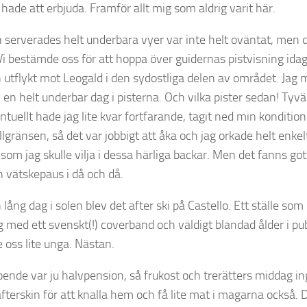
hade att erbjuda. Framför allt mig som aldrig varit här.
 serverades helt underbara vyer var inte helt oväntat, men de
Vi bestämde oss för att hoppa över guidernas pistvisning idag
 utflykt mot Leogald i den sydostliga delen av området. Jag 
 en helt underbar dag i pisterna. Och vilka pister sedan! Tyv
tuellt hade jag lite kvar fortfarande, tagit ned min kondition 
lgränsen, så det var jobbigt att åka och jag orkade helt enkel
som jag skulle vilja i dessa härliga backar. Men det fanns g
n vätskepaus i då och då.
 lång dag i solen blev det after ski på Castello. Ett ställe 
g med ett svenskt(!) coverband och väldigt blandad ålder i pu
e oss lite unga. Nästan.
ende var ju halvpension, så frukost och trerätters middag ingi
fterskin för att knalla hem och få lite mat i magarna också. D