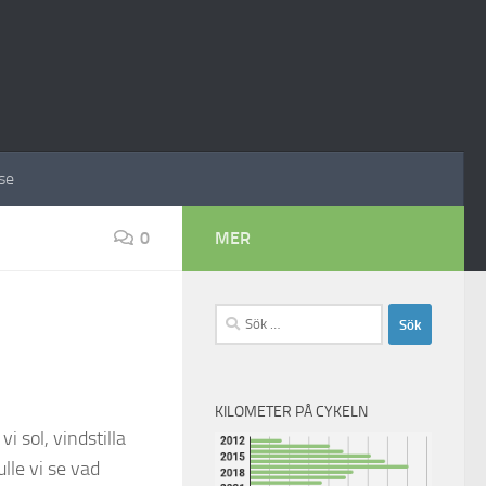
se
0
MER
Sök
efter:
KILOMETER PÅ CYKELN
i sol, vindstilla
lle vi se vad