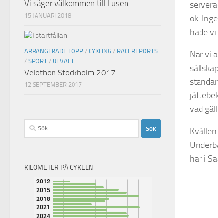
Vi säger välkommen till Lusen
servera
15 JANUARI 2018
ok. Ing
hade vi
ARRANGERADE LOPP
/
CYKLING
/
RACEREPORTS
När vi 
/
SPORT
/
UTVALT
sällska
Velothon Stockholm 2017
standar
12 SEPTEMBER 2017
jättebe
vad gäl
Sök
Kvällen
efter:
Underba
här i S
KILOMETER PÅ CYKELN