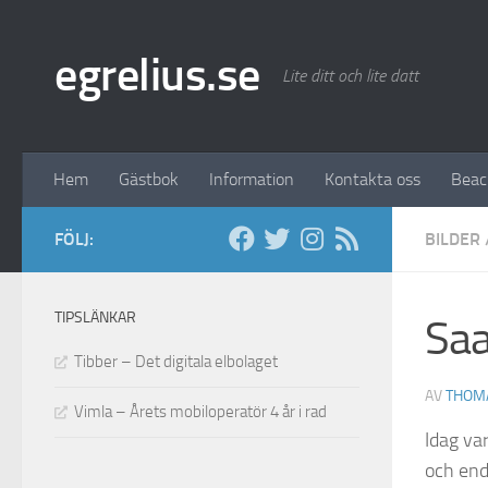
Hoppa till innehåll
egrelius.se
Lite ditt och lite datt
Hem
Gästbok
Information
Kontakta oss
Bea
FÖLJ:
BILDER
TIPSLÄNKAR
Saa
Tibber – Det digitala elbolaget
AV
THOM
Vimla – Årets mobiloperatör 4 år i rad
Idag var
och end