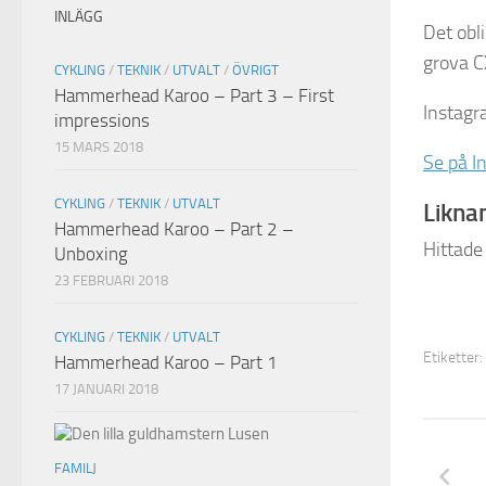
INLÄGG
Det obli
grova C
CYKLING
/
TEKNIK
/
UTVALT
/
ÖVRIGT
Hammerhead Karoo – Part 3 – First
Instagr
impressions
15 MARS 2018
Se på I
CYKLING
/
TEKNIK
/
UTVALT
Liknan
Hammerhead Karoo – Part 2 –
Hittade
Unboxing
23 FEBRUARI 2018
CYKLING
/
TEKNIK
/
UTVALT
Etiketter:
Hammerhead Karoo – Part 1
17 JANUARI 2018
FAMILJ