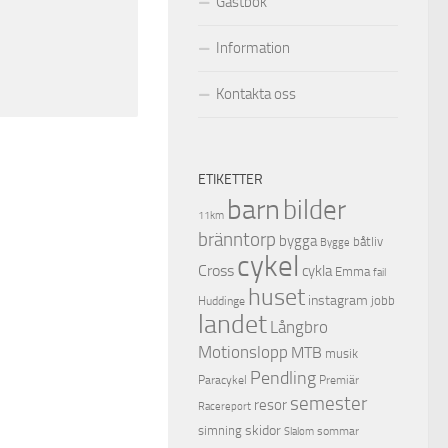
Gästbok
Information
Kontakta oss
ETIKETTER
barn
bilder
11km
bränntorp
bygga
båtliv
Bygge
cykel
Cross
cykla
Emma
fail
huset
instagram
jobb
Huddinge
landet
Långbro
Motionslopp
MTB
musik
Pendling
Premiär
Paracykel
semester
resor
Racereport
skidor
simning
sommar
Slalom