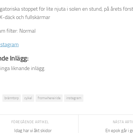
gatoriska stoppet för lite njuta i solen en stund, på årets för
X-däck och fullskärmar
am filter: Normal
nstagram
de Inlägg:
 inga liknande inlägg.
bränntorp
cykel
fromwhereiride
instagram
FÖREGÅENDE ARTIKEL
NÄSTA ART
Idag har vi åkt skidor
En epok går i 