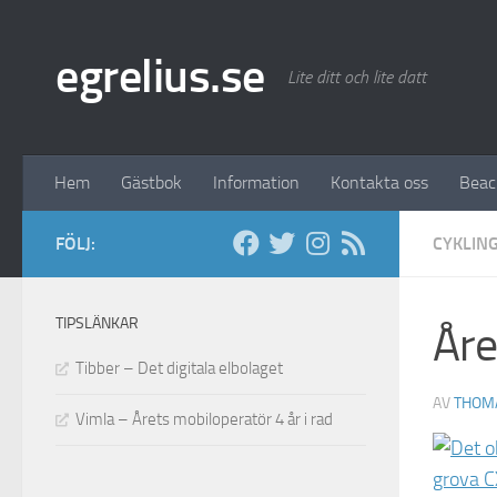
Hoppa till innehåll
egrelius.se
Lite ditt och lite datt
Hem
Gästbok
Information
Kontakta oss
Bea
FÖLJ:
CYKLIN
TIPSLÄNKAR
Åre
Tibber – Det digitala elbolaget
AV
THOM
Vimla – Årets mobiloperatör 4 år i rad