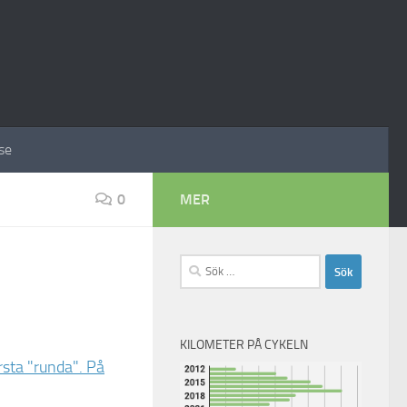
se
0
MER
Sök
efter:
KILOMETER PÅ CYKELN