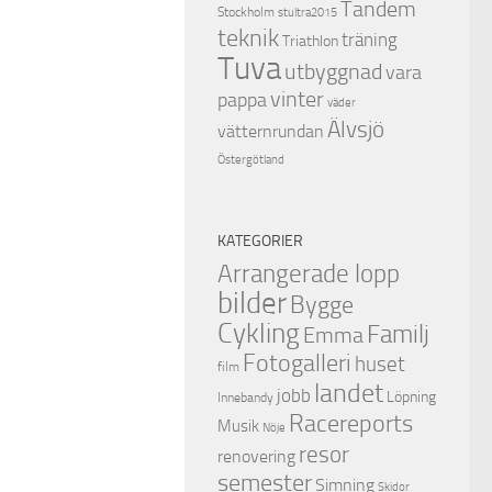
Tandem
Stockholm
stultra2015
teknik
träning
Triathlon
Tuva
utbyggnad
vara
vinter
pappa
väder
Älvsjö
vätternrundan
Östergötland
KATEGORIER
Arrangerade lopp
bilder
Bygge
Cykling
Familj
Emma
Fotogalleri
huset
film
landet
jobb
Löpning
Innebandy
Racereports
Musik
Nöje
resor
renovering
semester
Simning
Skidor