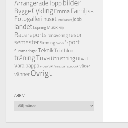
bilder
Arrangerade lopp
Cykling
Familj
Bygge
Emma
film
Fotogalleri
huset
jobb
Innebandy
landet
Musik
Löpning
Nöje
Racereports
resor
renovering
semester
Sport
Simning
Skidor
Teknik
Triathlon
Summeringar
träning
Tuva
Utrustning
Utvalt
Vara pappa
väder
video
Visa på facebook
Vikt
Övrigt
vänner
ARKIV
Arkiv