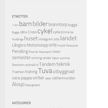
ETIKETTER
barn
bilder
bränntorp
bygga
11km
cykel
Cross
cykla
båtliv
Emma
Bygge
fail
landet
huset
instagram
jobb
Huddinge
Motionslopp
Långbro
MTB
musik
Paracykel
Pendling
resor
Premiär
Racereport
semester
skidor
simning
sommar
Slalom
teknik
Tandem
Stockholm
stultra2015
Tuva
utbyggnad
träning
Triathlon
vinter
vara pappa
vätternrundan
väder
Älvsjö
Östergötland
KATEGORIER