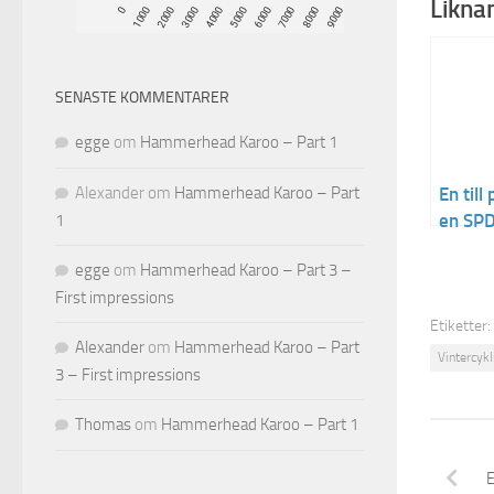
Liknan
SENASTE KOMMENTARER
egge
om
Hammerhead Karoo – Part 1
Alexander
om
Hammerhead Karoo – Part
En till
en SPD
1
egge
om
Hammerhead Karoo – Part 3 –
First impressions
Etiketter:
Alexander
om
Hammerhead Karoo – Part
Vintercykl
3 – First impressions
Thomas
om
Hammerhead Karoo – Part 1
E