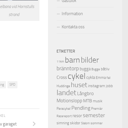
Gästbok
elbana vid Hornstulls
Information
strand
Kontakta oss
ETIKETTER
barn
bilder
11km
bränntorp
bygga
båtliv
Bygge
cykel
Cross
cykla
Emma
fail
huset
ing
SPD
instagram
jobb
Huddinge
landet
Långbro
Motionslopp
MTB
musik
Pendling
Premiär
Paracykel
semester
resor
IKEL
Racereport
skidor
simning
sommar
Slalom
v garaget