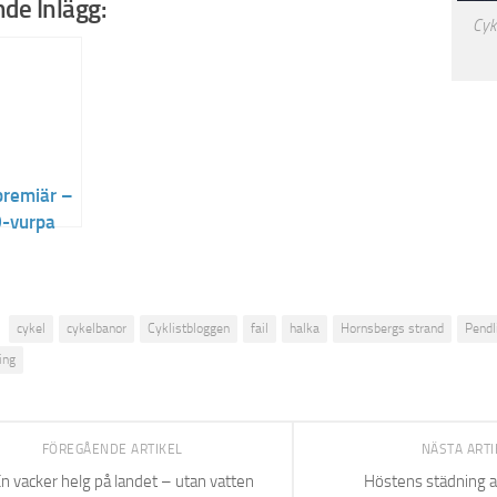
de Inlägg:
Cyk
 premiär –
-vurpa
cykel
cykelbanor
Cyklistbloggen
fail
halka
Hornsbergs strand
Pendl
ing
FÖREGÅENDE ARTIKEL
NÄSTA ART
n vacker helg på landet – utan vatten
Höstens städning a