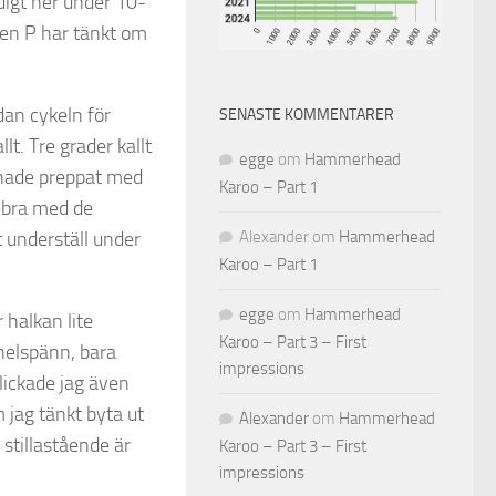
digt ner under 10-
 även P har tänkt om
dan cykeln för
SENASTE KOMMENTARER
lt. Tre grader kallt
egge
om
Hammerhead
g hade preppat med
Karoo – Part 1
t bra med de
Alexander
om
Hammerhead
t underställ under
Karoo – Part 1
egge
om
Hammerhead
 halkan lite
Karoo – Part 3 – First
 helspänn, bara
impressions
lickade jag även
jag tänkt byta ut
Alexander
om
Hammerhead
 stillastående är
Karoo – Part 3 – First
impressions