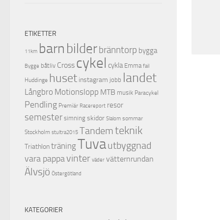
ETIKETTER
barn
bilder
bränntorp
bygga
11km
cykel
Cross
cykla
båtliv
Emma
Bygge
fail
landet
huset
instagram
jobb
Huddinge
Motionslopp
Långbro
MTB
musik
Paracykel
Pendling
resor
Premiär
Racereport
semester
skidor
simning
sommar
Slalom
teknik
Tandem
Stockholm
stultra2015
Tuva
utbyggnad
träning
Triathlon
vinter
vara pappa
vätternrundan
väder
Älvsjö
Östergötland
KATEGORIER