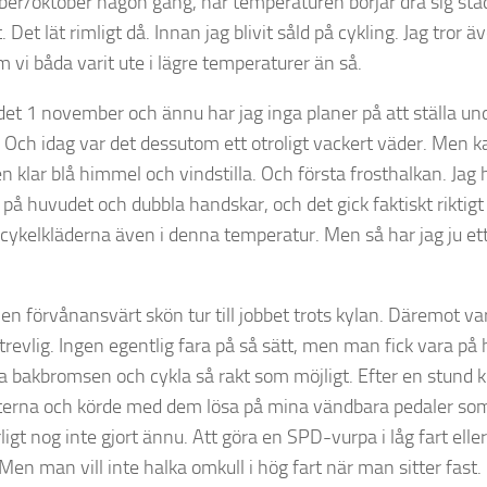
er/oktober någon gång, när temperaturen börjar dra sig sta
. Det lät rimligt då. Innan jag blivit såld på cykling. Jag tror
 vi båda varit ute i lägre temperaturer än så.
 det 1 november och ännu har jag inga planer på att ställa un
 Och idag var det dessutom ett otroligt vackert väder. Men kal
en klar blå himmel och vindstilla. Och första frosthalkan. Ja
r på huvudet och dubbla handskar, och det gick faktiskt riktig
 cykelkläderna även i denna temperatur. Men så har jag ju et
en förvånansvärt skön tur till jobbet trots kylan. Däremot var
trevlig. Ingen egentlig fara på så sätt, men man fick vara på
 bakbromsen och cykla så rakt som möjligt. Efter en stund k
tterna och körde med dem lösa på mina vändbara pedaler som 
igt nog inte gjort ännu. Att göra en SPD-vurpa i låg fart eller
Men man vill inte halka omkull i hög fart när man sitter fast.