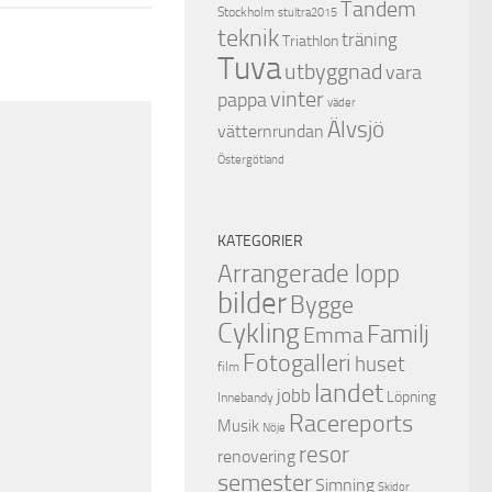
Tandem
Stockholm
stultra2015
teknik
träning
Triathlon
Tuva
utbyggnad
vara
vinter
pappa
väder
Älvsjö
vätternrundan
Östergötland
KATEGORIER
Arrangerade lopp
bilder
Bygge
Cykling
Familj
Emma
Fotogalleri
huset
film
landet
jobb
Löpning
Innebandy
Racereports
Musik
Nöje
resor
renovering
semester
Simning
Skidor