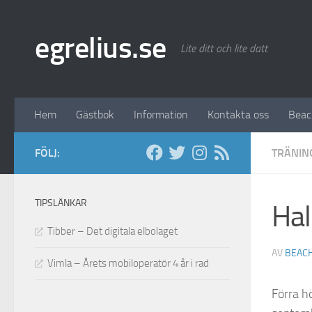
Hoppa till innehåll
egrelius.se
Lite ditt och lite datt
Hem
Gästbok
Information
Kontakta oss
Bea
FÖLJ:
TRÄNIN
TIPSLÄNKAR
Hal
Tibber – Det digitala elbolaget
AV
BEAC
Vimla – Årets mobiloperatör 4 år i rad
Förra h