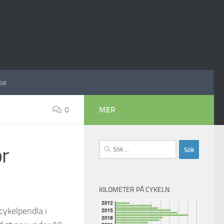
se
0
MER
Sök
or
efter:
KILOMETER PÅ CYKELN
cykelpendla i