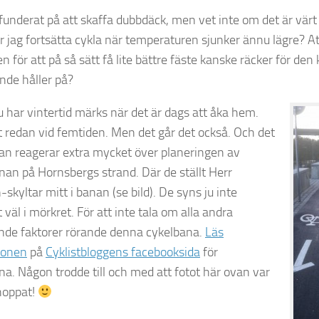
 funderat på att skaffa dubbdäck, men vet inte om det är vär
jag fortsätta cykla när temperaturen sjunker ännu lägre? Att 
n för att på så sätt få lite bättre fäste kanske räcker för den 
ande håller på?
nu har vintertid märks när det är dags att åka hem.
t redan vid femtiden. Men det går det också. Och det
an reagerar extra mycket över planeringen av
nan på Hornsbergs strand. Där de ställt Herr
kyltar mitt i banan (se bild). De syns ju inte
t väl i mörkret. För att inte tala om alla andra
ande faktorer rörande denna cykelbana.
Läs
ionen
på
Cyklistbloggens facebooksida
för
rna. Någon trodde till och med att fotot här ovan var
hoppat!