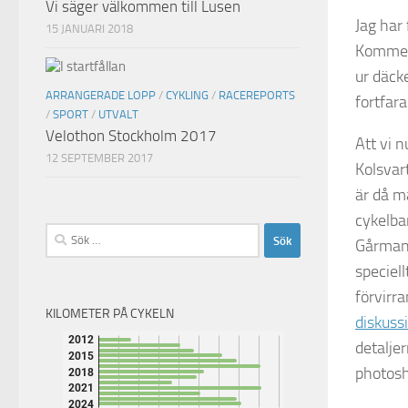
Vi säger välkommen till Lusen
Jag har
15 JANUARI 2018
Kommer 
ur däcke
ARRANGERADE LOPP
/
CYKLING
/
RACEREPORTS
fortfar
/
SPORT
/
UTVALT
Velothon Stockholm 2017
Att vi 
12 SEPTEMBER 2017
Kolsvar
är då m
cykelba
Sök
Gårman-s
efter:
speciell
förvirr
KILOMETER PÅ CYKELN
diskuss
detalje
photos