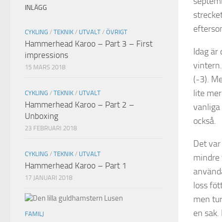
septemb
INLÄGG
strecket
eftersom
CYKLING
/
TEKNIK
/
UTVALT
/
ÖVRIGT
Hammerhead Karoo – Part 3 – First
Idag är
impressions
vintern.
15 MARS 2018
(-3). M
lite me
CYKLING
/
TEKNIK
/
UTVALT
Hammerhead Karoo – Part 2 –
vanliga
Unboxing
också.
23 FEBRUARI 2018
Det var 
CYKLING
/
TEKNIK
/
UTVALT
mindre 
Hammerhead Karoo – Part 1
använda
17 JANUARI 2018
loss fö
men turl
en sak. 
FAMILJ