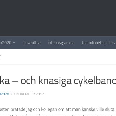
ch2020
slowroll.se
intebaragarn.se
teamdiabetesriders.
G
ka – och knasiga cykelban
H2020
·
01 NOVEMBER 2012
östen pratade jag och kollegan om att man kanske ville sluta 