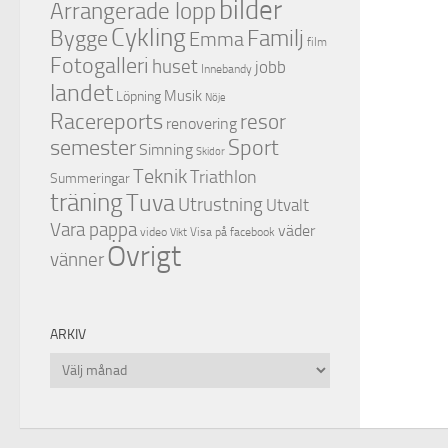
bilder
Arrangerade lopp
Cykling
Familj
Bygge
Emma
film
Fotogalleri
huset
jobb
Innebandy
landet
Musik
Löpning
Nöje
Racereports
resor
renovering
semester
Sport
Simning
Skidor
Teknik
Triathlon
Summeringar
träning
Tuva
Utrustning
Utvalt
Vara pappa
väder
video
Visa på facebook
Vikt
Övrigt
vänner
ARKIV
Arkiv