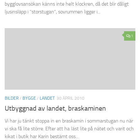
bygglovsansökan känns inte helt klockren, då det blir dåligt
ljusinsläpp i ”storstugan”, sovrummen ligger i...
1
BILDER
/
BYGGE
/
LANDET
30 APRIL 2010
Utbyggnad av landet, braskaminen
Vi har ju tänkt stoppa in en braskamin i sommarstugan nu när
vi ska få lite större. Efter att ha läst lite på nätet och varit och
kikat i butik har Karin bestämt oss...