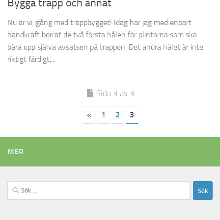
Bygga trapp och annat
Nu är vi igång med trappbygget! Idag har jag med enbart
handkraft borrat de två första hålen för plintarna som ska
bära upp själva avsatsen på trappen. Det andra hålet är inte
riktigt färdigt,...
Sida 3 av 3
«
1
2
3
MER
Sök
efter: