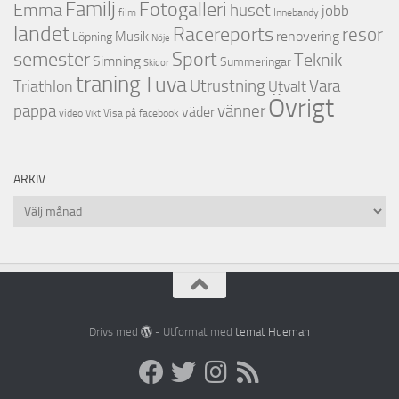
Familj
Fotogalleri
Emma
huset
jobb
film
Innebandy
landet
Racereports
resor
renovering
Musik
Löpning
Nöje
semester
Sport
Teknik
Simning
Summeringar
Skidor
träning
Tuva
Triathlon
Utrustning
Vara
Utvalt
Övrigt
vänner
pappa
väder
video
Visa på facebook
Vikt
ARKIV
Arkiv
Drivs med
- Utformat med
temat Hueman