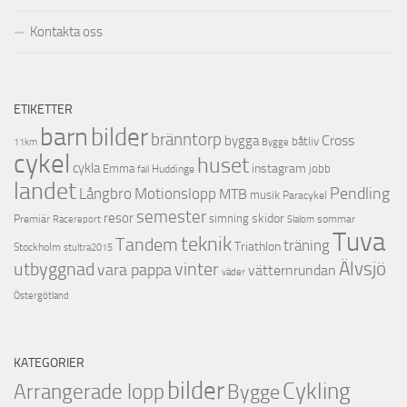
Kontakta oss
ETIKETTER
barn
bilder
bränntorp
Cross
bygga
båtliv
11km
Bygge
cykel
huset
cykla
instagram
Emma
jobb
Huddinge
fail
landet
Pendling
Motionslopp
Långbro
MTB
musik
Paracykel
semester
resor
skidor
Premiär
simning
Racereport
sommar
Slalom
Tuva
teknik
Tandem
träning
Triathlon
Stockholm
stultra2015
utbyggnad
Älvsjö
vinter
vara pappa
vätternrundan
väder
Östergötland
KATEGORIER
bilder
Cykling
Arrangerade lopp
Bygge