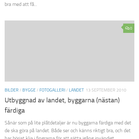
bra med att få...
0
BILDER
/
BYGGE
/
FOTOGALLERI
/
LANDET
13 SEPTEMBER 2010
Utbyggnad av landet, byggarna (nästan)
färdiga
Sånär som på lite plåtdetaljer är nu byggarna färdiga med det
de ska göra på landet. Både ser och känns riktigt bra, och det
har börjat klia i fingrarna för att sätta igång invändigt....