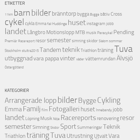
ETIKETTER
barn
bilder
bränntorp
Cross
bygga
båtliv
11km
Bygge
cykel
huset
cykla
instagram
Emma
jobb
Huddinge
fail
landet
Pendling
Motionslopp
Långbro
MTB
musik
Paracykel
semester
resor
skidor
Premiär
simning
Racereport
sommar
Slalom
Tuva
teknik
Tandem
träning
Triathlon
Stockholm
stultra2015
utbyggnad
Älvsjö
vinter
vara pappa
vätternrundan
väder
Östergötland
KATEGORIER
bilder
Cykling
Arrangerade lopp
Bygge
Familj
Fotogalleri
Emma
huset
jobb
film
Innebandy
landet
Racereports
resor
renovering
Musik
Löpning
Nöje
semester
Sport
Teknik
Simning
Summeringar
Skidor
träning
Tuva
Triathlon
Utrustning
Vara
Utvalt