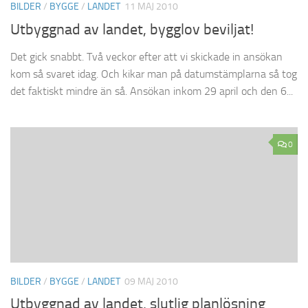
BILDER
/
BYGGE
/
LANDET
11 MAJ 2010
Utbyggnad av landet, bygglov beviljat!
Det gick snabbt. Två veckor efter att vi skickade in ansökan
kom så svaret idag. Och kikar man på datumstämplarna så tog
det faktiskt mindre än så. Ansökan inkom 29 april och den 6...
0
BILDER
/
BYGGE
/
LANDET
09 MAJ 2010
Utbyggnad av landet, slutlig planlösning