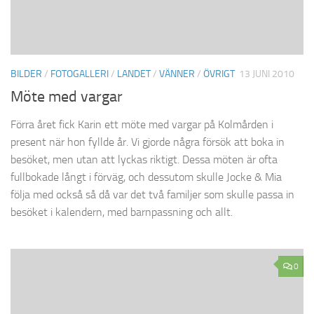
BILDER
/
FOTOGALLERI
/
LANDET
/
VÄNNER
/
ÖVRIGT
13 JUNI 2010
Möte med vargar
Förra året fick Karin ett möte med vargar på Kolmården i
present när hon fyllde år. Vi gjorde några försök att boka in
besöket, men utan att lyckas riktigt. Dessa möten är ofta
fullbokade långt i förväg, och dessutom skulle Jocke & Mia
följa med också så då var det två familjer som skulle passa in
besöket i kalendern, med barnpassning och allt.
0