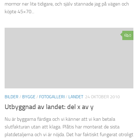
mormor ner lite tidigare, och själv stannade jag på vägen och
köpte 45×70...
0
BILDER
/
BYGGE
/
FOTOGALLERI
/
LANDET
24 OKTOBER 2010
Utbyggnad av landet: del x av y
Nu är byggarna färdiga och vi känner att vi kan betala
slutfakturan utan att klaga. Plåtis har monterat de sista
platdetaljerna och vi är nöjda. Det har faktiskt fungerat otroligt