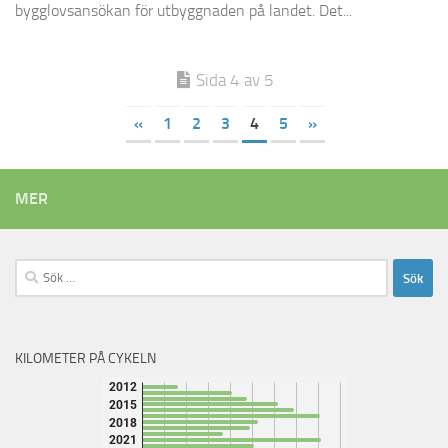
bygglovsansökan för utbyggnaden på landet. Det...
Sida 4 av 5
«
1
2
3
4
5
»
MER
Sök
efter:
KILOMETER PÅ CYKELN