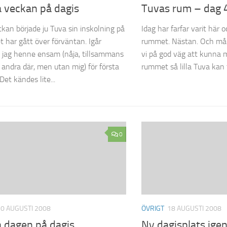
a veckan på dagis
Tuvas rum – dag 
ckan började ju Tuva sin inskolning på
Idag har farfar varit här 
et har gått över förväntan. Igår
rummet. Nästan. Och måla
jag henne ensam (nåja, tillsammans
vi på god väg att kunna m
 andra där, men utan mig) för första
rummet så lilla Tuva kan 
et kändes lite...
0
20 AUGUSTI 2008
ÖVRIGT
18 AUGUSTI 2008
a dagen på dagis
Ny dagisplats igen