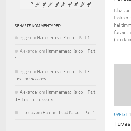
Idag var
Inskolni
hel tim
SENASTE KOMMENTARER
förväntni
egge
om
Hammerhead Karoo – Part 1
(hon kom 
Alexander
om
Hammerhead Karoo – Part
1
egge
om
Hammerhead Karoo – Part 3 –
First impressions
Alexander
om
Hammerhead Karoo – Part
3 – First impressions
Thomas
om
Hammerhead Karoo – Part 1
ÖVRIGT
Tuvas