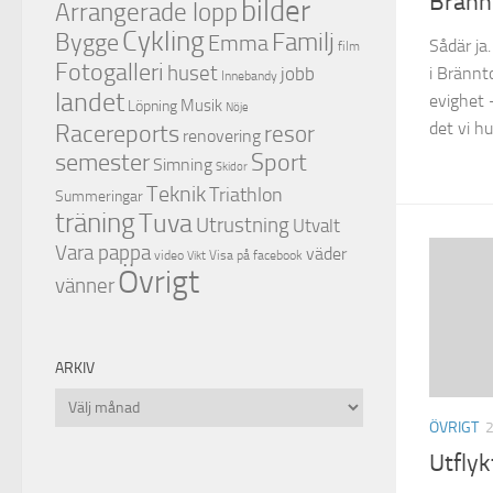
Bränn
bilder
Arrangerade lopp
Cykling
Familj
Bygge
Emma
Sådär ja
film
Fotogalleri
huset
i Brännt
jobb
Innebandy
landet
evighet –
Musik
Löpning
Nöje
det vi hu
Racereports
resor
renovering
semester
Sport
Simning
Skidor
Teknik
Triathlon
Summeringar
träning
Tuva
Utrustning
Utvalt
Vara pappa
väder
video
Visa på facebook
Vikt
Övrigt
vänner
ARKIV
Arkiv
ÖVRIGT
2
Utflyk