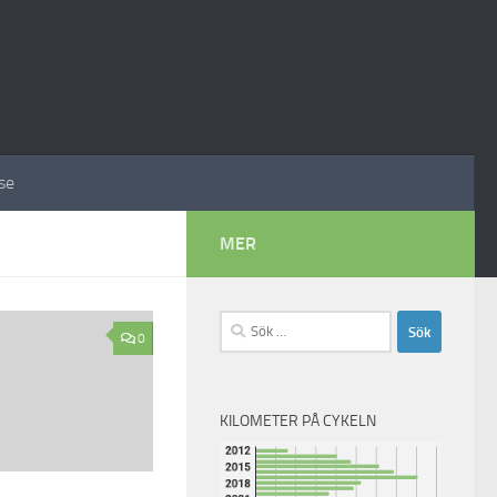
se
MER
Sök
0
efter:
KILOMETER PÅ CYKELN