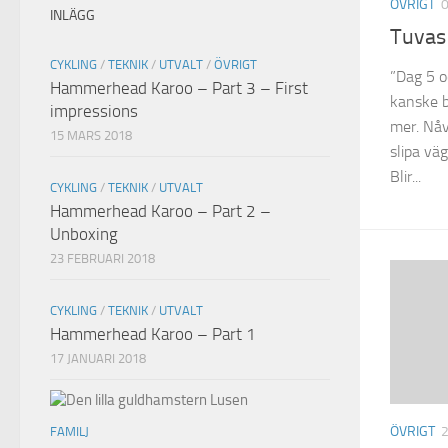
ÖVRIGT
INLÄGG
Tuvas
CYKLING
/
TEKNIK
/
UTVALT
/
ÖVRIGT
”Dag 5 o
Hammerhead Karoo – Part 3 – First
kanske ba
impressions
mer. Nåv
15 MARS 2018
slipa väg
Blir...
CYKLING
/
TEKNIK
/
UTVALT
Hammerhead Karoo – Part 2 –
Unboxing
23 FEBRUARI 2018
CYKLING
/
TEKNIK
/
UTVALT
Hammerhead Karoo – Part 1
17 JANUARI 2018
ÖVRIGT
FAMILJ