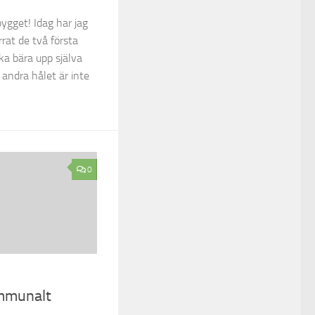
ygget! Idag har jag
rat de två första
ka bära upp själva
andra hålet är inte
0
mmunalt