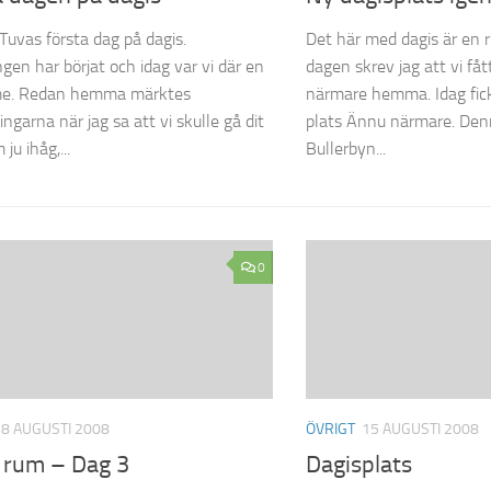
 Tuvas första dag på dagis.
Det här med dagis är en r
ngen har börjat och idag var vi där en
dagen skrev jag att vi fåt
me. Redan hemma märktes
närmare hemma. Idag fick 
ngarna när jag sa att vi skulle gå dit
plats Ännu närmare. Den
ju ihåg,...
Bullerbyn...
0
18 AUGUSTI 2008
ÖVRIGT
15 AUGUSTI 2008
 rum – Dag 3
Dagisplats