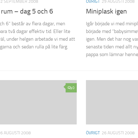
02 SEPTEMBER 2008
ÖVRIGT
29 AUGUSTI 2008
 rum – dag 5 och 6
Miniplask igen
ch 6” består av flera dagar, men
Igår började vi med minip
ra två dagar effektiv tid. Eller lite
började med ”babysimmet
äl, under helgen arbetade vi med att
igen. Men det har nog var
garna och sedan rulla på lite färg.
senaste tiden med allt ny
pappa som lämnar henne,.
0
26 AUGUSTI 2008
ÖVRIGT
26 AUGUSTI 2008