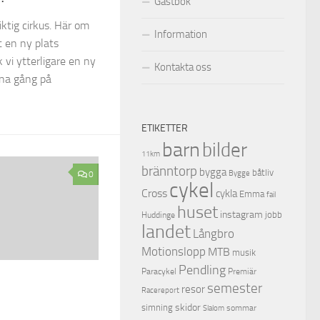
Gästbok
iktig cirkus. Här om
Information
t en ny plats
vi ytterligare en ny
Kontakta oss
na gång på
ETIKETTER
barn
bilder
11km
bränntorp
bygga
båtliv
Bygge
0
cykel
Cross
cykla
Emma
fail
huset
instagram
jobb
Huddinge
landet
Långbro
Motionslopp
MTB
musik
Pendling
Premiär
Paracykel
semester
resor
Racereport
skidor
simning
sommar
Slalom