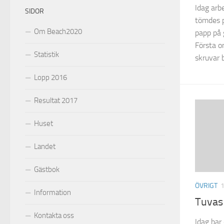
Idag arb
SIDOR
tömdes på
Om Beach2020
papp på 
Första o
Statistik
skruvar b
Lopp 2016
Resultat 2017
Huset
Landet
Gästbok
ÖVRIGT
Information
Tuvas
Kontakta oss
Idag bar