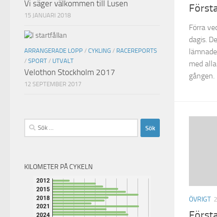
Vi säger välkommen till Lusen
Först
15 JANUARI 2018
Förra ve
dagis. D
lämnade 
ARRANGERADE LOPP
/
CYKLING
/
RACEREPORTS
/
SPORT
/
UTVALT
med alla
Velothon Stockholm 2017
gången. D
12 SEPTEMBER 2017
Sök
efter:
KILOMETER PÅ CYKELN
ÖVRIGT
Först