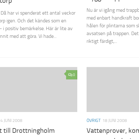
torp
Nu är vi igång med trappb
. Då har vi spenderat ett antal veckor
med enbart handkraft bor
orp igen. Och det kändes som en
hålen för plintarna som s
 i positiv bemärkelse. Här är lite av
avsatsen på trappen. Det 
nnit med att göra. Vi hade...
riktigt färdigt,...
0
4 JUNI 2008
ÖVRIGT
18 JUNI 2008
t till Drottningholm
Vattenprover, ko