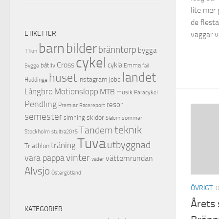
lite mer 
de flest
ETIKETTER
väggar v
barn
bilder
bränntorp
bygga
11km
cykel
Cross
cykla
båtliv
Emma
Bygge
fail
landet
huset
instagram
jobb
Huddinge
Motionslopp
Långbro
MTB
musik
Paracykel
Pendling
resor
Premiär
Racereport
semester
skidor
simning
sommar
Slalom
teknik
Tandem
Stockholm
stultra2015
Tuva
utbyggnad
träning
Triathlon
vinter
vara pappa
vätternrundan
väder
Älvsjö
Östergötland
ÖVRIGT
Årets
KATEGORIER