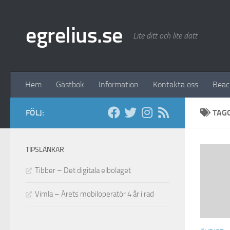
Hoppa till innehåll
egrelius.se
Lite ditt och lite datt
Hem
Gästbok
Information
Kontakta oss
Bea
FÖLJ:
TAG
TIPSLÄNKAR
Tibber – Det digitala elbolaget
Vimla – Årets mobiloperatör 4 år i rad