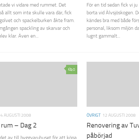
etade vi vidare med rummet. Det
För en tid sedan fick vi j
 allt som inte skulle vara där, fick
borta vid Älvsjöskogen. D
golvet och spackelburken åkte fram.
kändes bra med både för
mgången spackling av skarvar och
personal, liksom miljön dag
lev klar. Även en...
lugnt gammalt...
0
14 AUGUSTI 2008
ÖVRIGT
12 AUGUSTI 2008
 rum – Dag 2
Renovering av Tu
påbörjad
 det av till byggvaruhuset för att köpa