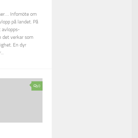
ser…. Infomöte om
lopp på landet. På
t avlopps-
h det verkar som
ighet. En dyr
..
0