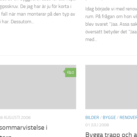
gipsskruv. De jag har är ju för korta i
Idag började vi med reno
a fall när man monterar på den typ av
rum. På frågan om hon vi
i har. Dessutom...
blev svaret ”Jaa. Assa sak
översatt betyder det ”Jaa
med...
0
08 AUGUSTI 2008
BILDER
/
BYGGE
/
RENOVER
01 JULI 2008
 sommarvistelse i
Bygga trapp och 