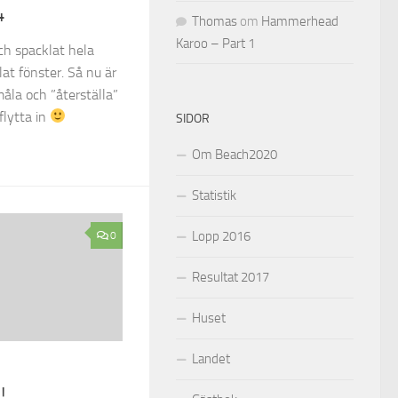
4
Thomas
om
Hammerhead
Karoo – Part 1
och spacklat hela
t fönster. Så nu är
åla och ”återställa”
flytta in
SIDOR
Om Beach2020
Statistik
Lopp 2016
0
Resultat 2017
Huset
Landet
!