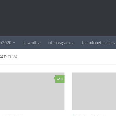
ch2020
slowroll.se
intebaragarn.se
teamdiabetesriders.
GAT:
TUVA
0