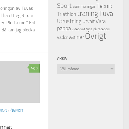
Sport
Teknik
Summeringar
veringen av Tuvas
träning
Tuva
Triathlon
ll ha ett eget rum
Utrustning
Vara
Utvalt
er. Plotta me.” Fritt
pappa
video
Visa på facebook
, då kan jag plocka
Vikt
Övrigt
vänner
väder
ARKIV
Arkiv
0
ING
/
ÖVRIGT
annat