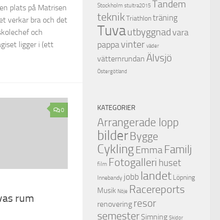
Tandem
Stockholm
stultra2015
u en plats på Matrisen
teknik
träning
Triathlon
et verkar bra och det
Tuva
utbyggnad
vara
skolechef och
vinter
pappa
iset ligger i (ett
väder
Älvsjö
vätternrundan
Östergötland
KATEGORIER
0
Arrangerade lopp
bilder
Bygge
Cykling
Familj
Emma
Fotogalleri
huset
film
landet
jobb
Löpning
Innebandy
Racereports
Musik
Nöje
vas rum
resor
renovering
semester
Simning
Skidor