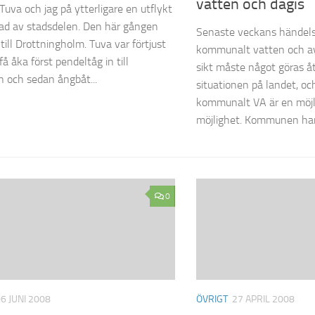
vatten och dagis
 Tuva och jag på ytterligare en utflykt
ad av stadsdelen. Den här gången
Senaste veckans händel
till Drottningholm. Tuva var förtjust
kommunalt vatten och av
få åka först pendeltåg in till
sikt måste något göras å
n och sedan ångbåt...
situationen på landet, oc
kommunalt VA är en möjl
möjlighet. Kommunen har.
0
6 JUNI 2008
ÖVRIGT
27 APRIL 2008